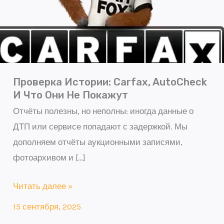
и
что
они
не
покажут
Проверка Истории: Carfax, AutoCheck
И Что Они Не Покажут
Отчёты полезны, но неполны: иногда данные о
ДТП или сервисе попадают с задержкой. Мы
дополняем отчёты аукционными записями,
фотоархивом и […]
Читать далее »
15 сентября, 2025