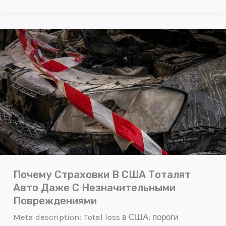
Почему
страховки
в
США
тоталят
авто
даже
с
незначительными
Почему Страховки В США Тоталят
повреждениями
Авто Даже С Незначительными
Повреждениями
Meta description: Total loss в США: пороги