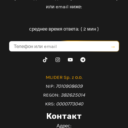
или email ниже:
среднее время ответа: { 2 мин }
→
MLIDER Sp. z о.о.
NIP:
7010908609
REGON:
382625014
KRS:
0000773040
Контакт
Адрес: