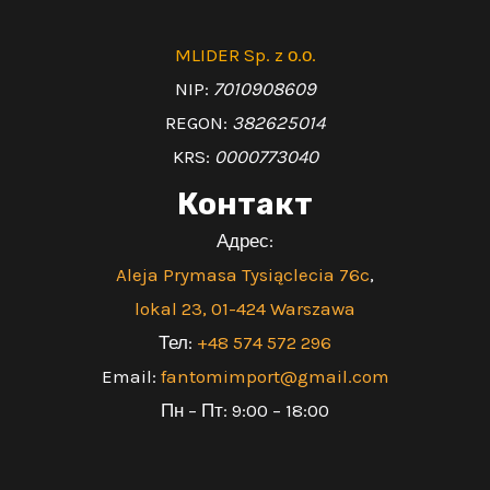
MLIDER Sp. z о.о.
NIP:
7010908609
REGON:
382625014
KRS:
0000773040
Контакт
Адрес:
Aleja Prymasa
Tysiąclecia 76c
,
lokal 23, 01-424 Warszawa
Тел:
+48 574 572 296
Email:
fantomimport@gmail.com
Пн – Пт: 9:00 – 18:00