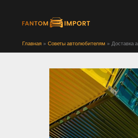
Перейти
к
содержимому
Главная
Советы автолюбителям
Доставка а