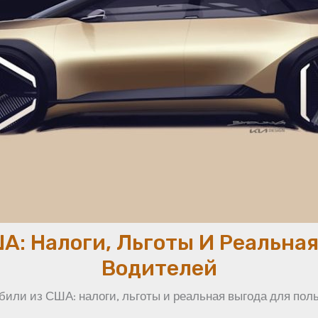
А: Налоги, Льготы И Реальная
Водителей
или из США: налоги, льготы и реальная выгода для пол